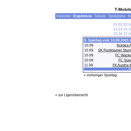
T-Mobil
Kalender
Ergebnisse
Tabelle
Spielpläne
K
01
02
03
0
13
14
15
1
25
26
27
2
9. Spieltag vom 10.09.2005 
10.09.
Nordea 
10.09.
SK Puntigamer Stur
10.09.
FC Wacker
10.09.
FC Sup
11.09.
FK Austria
To
« vorheriger Spieltag
« zur Ligenübersicht