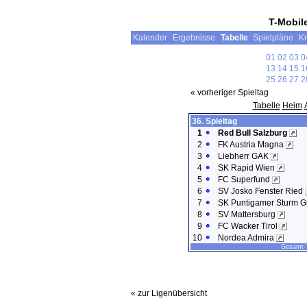
T-Mobil
Kalender
Ergebnisse
Tabelle
Spielpläne
Kr
01
02
03
0
13
14
15
1
25
26
27
2
« vorheriger Spieltag
Tabelle
Heim
36. Spieltag
1
Red Bull Salzburg
2
FK Austria Magna
3
Liebherr GAK
4
SK Rapid Wien
5
FC Superfund
6
SV Josko Fenster Ried
7
SK Puntigamer Sturm 
8
SV Mattersburg
9
FC Wacker Tirol
10
Nordea Admira
Gesamt-T
« zur Ligenübersicht