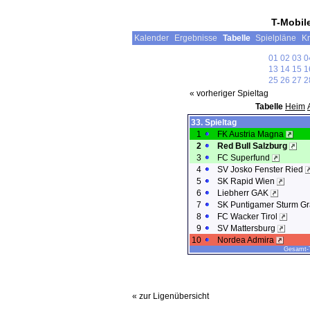
T-Mobil
Kalender
Ergebnisse
Tabelle
Spielpläne
Kr
01
02
03
0
13
14
15
1
25
26
27
2
« vorheriger Spieltag
Tabelle
Heim
33. Spieltag
1
FK Austria Magna
2
Red Bull Salzburg
3
FC Superfund
4
SV Josko Fenster Ried
5
SK Rapid Wien
6
Liebherr GAK
7
SK Puntigamer Sturm G
8
FC Wacker Tirol
9
SV Mattersburg
10
Nordea Admira
Gesamt-T
« zur Ligenübersicht