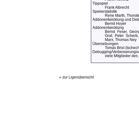
Tippspiel
Frank Albrecht
Spielerstatistik
Rene Marth, Thorste
Addonentwicklung und De
Bernd Hoyer
Addonentwicklung
Bernd Feser, Georg
Graf, Peter Scher
Marx, Thomas Ney
Übersetzungen
Tomás Brixí (tschec
Debugging/Verbesserungs
viele Mitglieder des
« zur Ligenübersicht