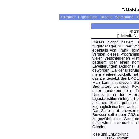
T-Mobil
Kalender
Ergebnisse
Tabelle
Spielpläne
K
© 19
[
Hollwitz.Net
Dieses Script basiert u
"LigaManager '98 Free" von
ebenfalls von Frank Hollwi
Version dieses Programms
vielen verschiedenen Plat
bequem über einen norm
Erweiterungen (Addons) is
geworden. Da der ursprüngl
mehr weiterentwickelt, ha
das Ziel gesetzt, den LMO 
Man kann mit diesem Sk
Sportarten, als auch
Pok
unter anderem ein
Ti
Unterstützung für Mobi
Ligastatistiken
integriert.
alle, die Spielergebnisse
zugänglich machen wollen.
Das Script läuft browserun
Browser sollte aber CSS u
zu gewährleisten. Wenn d
nutzt, wird dieser nur bei a
Credits
Idee und Entwicklung
Frank Hollwitz