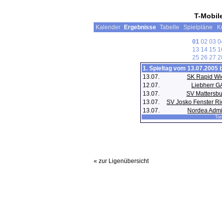
T-Mobil
Kalender
Ergebnisse
Tabelle
Spielpläne
K
01
02
03
0
13
14
15
1
25
26
27
2
1. Spieltag vom 13.07.2005 
13.07.
SK Rapid Wi
12.07.
Liebherr G
13.07.
SV Mattersb
13.07.
SV Josko Fenster R
13.07.
Nordea Admi
Tor
« zur Ligenübersicht