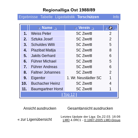
Regionalliga Ost 1988/89
Ergebnisse
Tabelle
Ligastatistik
Torschützen
Info
Name
Verein
1.
Weiss Peter
SC Zwettl
2
2.
Sztuka Josef
SC Zwettl
2
3.
Schuldes Willi
SC Zwettl
5
4.
Plazibat Matija
SC Zwettl
8
5.
Jakits Gerhard
SC Zwettl
6
6.
Führer Michael
SC Zwettl
5
7.
Führer Andreas
SC Zwettl
6
8.
Faltner Johannes
SC Zwettl
2
9.
Eigentor
1. Wr. Neustädter SC
1
10.
Buchacher Heinz
SC Zwettl
4
11.
Baumgartner Horst
SC Zwettl
1
|
Top 12
|
Ansicht ausdrucken
Gesamtansicht ausdrucken
Letztes Update der Liga: Do.22.03. 16:06
« zur Ligenübersicht
LMO
4.0RC1 -
© 1997-2005 LMO-Group