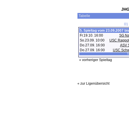
JHG
Tabelle
01
5. Spieltag vom 23.09.2007 bi
Fr.19.10. 16:00
SG Na
So.23.09. 10:00
USC Rappot
Do.27.09. 16:00
ASV 
Do.27.09. 16:00
USC Schw
To
« vorheriger Spieltag
« zur Ligenübersicht